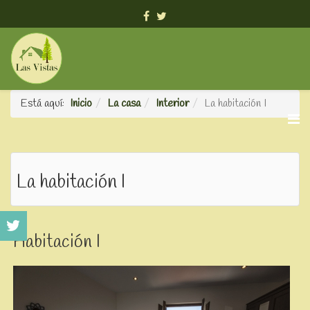
info@viviendavacacionallasvistas.es
Está aquí:
Inicio
La casa
Interior
La habitación I
La habitación I
Habitación I