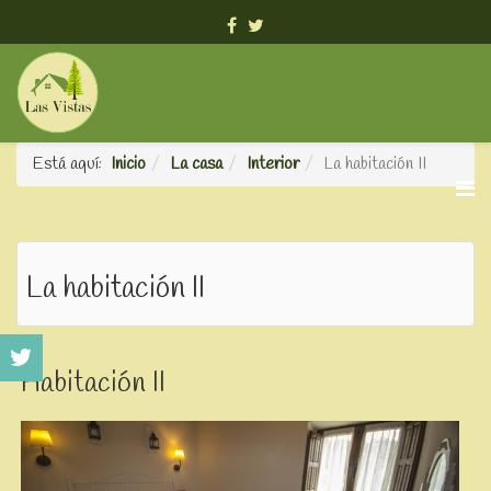
info@viviendavacacionallasvistas.es
Está aquí:
Inicio
La casa
Interior
La habitación II
La habitación II
Habitación II