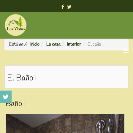
info@viviendavacacionallasvistas.es
Está aquí:
Inicio
La casa
Interior
El baño I
El Baño I
Baño I